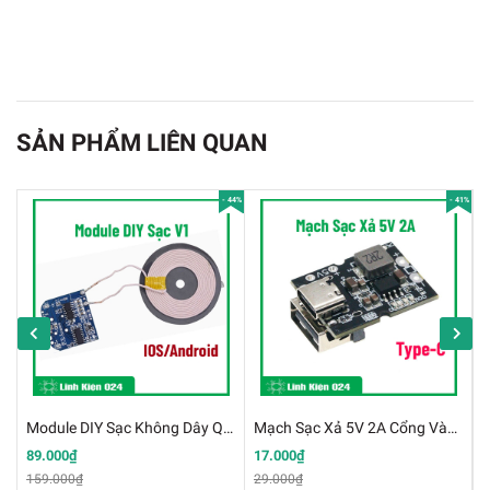
SẢN PHẨM LIÊN QUAN
- 44%
- 41%
Module Kiểm Tra Dung Lượng Thực Pin 18650 XH-
Module DIY Sạc Không Dây Qi IOS/Android - Bộ Phát V1
Mạch Sạc Xả 5V 2A Cổng Vào Type-C Cho Pin Lithium 4.2V
M240
89.000₫
17.000₫
6
159.000₫
29.000₫
7