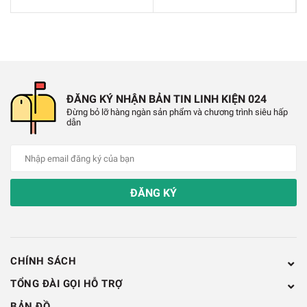
🔧 Thông số kỹ thuật
Mã sản phẩm
: XH-M240
➤
Nguồn cấp
: DC 5V–12V hoặc pin 18650 (không
➤
ĐĂNG KÝ NHẬN BẢN TIN LINH KIỆN 024
Đừng bỏ lỡ hàng ngàn sản phẩm và chương trình siêu hấp
bao gồm)
dẫn
Dòng xả
: Khoảng 500mA
➤
Công suất tải
: 10W, 8Ω
➤
ĐĂNG KÝ
Độ chính xác hiển thị
: 0.1V
➤
Độ chính xác đo
: 1mAh
➤
CHÍNH SÁCH
Dòng chờ
: 5–7mA
➤
TỔNG ĐÀI GỌI HỖ TRỢ
Kích thước
: 110 x 80 x 25 mm
➤
BẢN ĐỒ