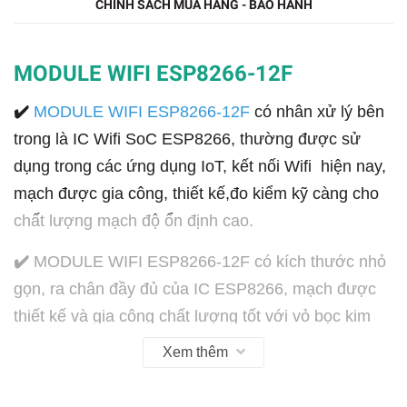
CHÍNH SÁCH MUA HÀNG - BẢO HÀNH
MODULE WIFI ESP8266-12F
✔️
MODULE WIFI ESP8266-12F
có nhân xử lý bên
trong là IC Wifi SoC ESP8266, thường được sử
dụng trong các ứng dụng IoT, kết nối Wifi hiện nay,
mạch được gia công, thiết kế,đo kiểm kỹ càng cho
chất lượng mạch độ ổn định cao.
✔️
MODULE WIFI ESP8266-12F có kích thước nhỏ
gọn, ra chân đầy đủ của IC ESP8266, mạch được
thiết kế và gia công chất lượng tốt với vỏ bọc kim
loại chống nhiễu và anten Wifi PCB tích hợp cho
Xem thêm
khoảng các truyền xa và ổn định.