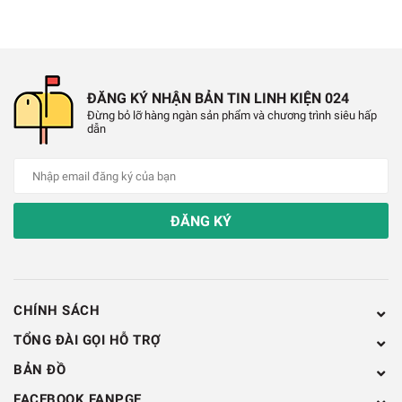
Thông Số Kỹ Thuật:
✔️
Model: ESP-12F Ai-Thinker
ĐĂNG KÝ NHẬN BẢN TIN LINH KIỆN 024
✔️
IC chính: ESP8266 Tích hợp MCU 32 Bit
Đừng bỏ lỡ hàng ngàn sản phẩm và chương trình siêu hấp
dẫn
✔️
Điện áp sử dụng: 3.0V~3.6V
✔️
Dòng điện hoạt động: ≈70mA(170mA MAX)
✔️
ADC 10 Bit
ĐĂNG KÝ
✔️
Bộ nhớ Flash: 4MB
✔️
Tần số Module Wifi: 2.4GHz-2.5GHz (2400M-
CHÍNH SÁCH
2483.5M)
TỔNG ĐÀI GỌI HỖ TRỢ
✔️
Giao tiếp: UART / HSPI / I2C / I2S / Ir Remote
BẢN ĐỒ
Contorl GPIO / PWM
FACEBOOK FANPGE