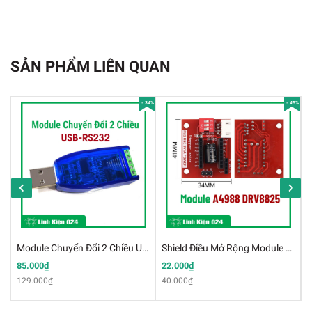
SẢN PHẨM LIÊN QUAN
- 34%
- 45%
Module Chuyển Đổi 2 Chiều USB-RS232 (K3K18)
Shield Điều Mở Rộng Module Điều Khiển Động Cơ Bước A4988 DRV8825
85.000₫
22.000₫
1
129.000₫
40.000₫
3
Module Wife ESP8266-12F