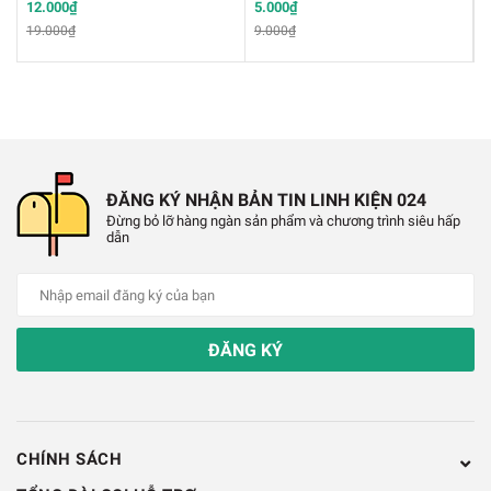
12.000₫
5.000₫
8
19.000₫
9.000₫
1
ĐĂNG KÝ NHẬN BẢN TIN LINH KIỆN 024
Đừng bỏ lỡ hàng ngàn sản phẩm và chương trình siêu hấp
dẫn
PT2272 L4 DIP-18
ĐĂNG KÝ
Chính Sách Bảo Hành:
✔️
Hỗ trợ đổi trả hàng trong vòng 7 ngày do lỗi nhà
sản xuất
CHÍNH SÁCH
✔️
Bảo hành qua hóa đơn mua hàng.