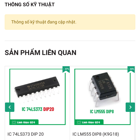
THÔNG SỐ KỸ THUẬT
PT2272 L4 DIP-18
Thông số kỹ thuật đang cập nhật.
Thông Số Kỹ Thuật
✔️
PT 2272 là bộ giải mã điều khiển từ xa được
SẢN PHẨM LIÊN QUAN
ghép nối với PT 2262 sử dụng Công nghệ CMOS
✔️
Dải điện áp hoạt động:
- 37%
- 44%
✔️
Kiểu chân: DIP 18
IC 74LS373 DIP 20
IC LM555 DIP8 (K9G18)