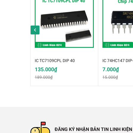
✅ Giao tiếp giữa các khối logic TTL
IC TC7109CPL DIP 40
IC 74HC147 DIP
135.000₫
7.000₫
189.000₫
15.000₫
ĐĂNG KÝ NHẬN BẢN TIN LINH KIỆN