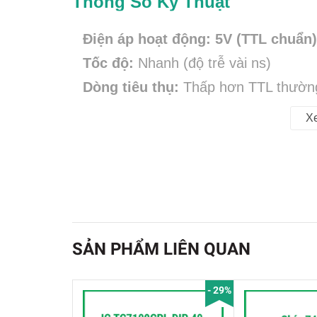
Thông Số Kỹ Thuật
Điện áp hoạt động:
5V (TTL chuẩn)
Tốc độ:
Nhanh (độ trễ vài ns)
Dòng tiêu thụ:
Thấp hơn TTL thườn
Mức logic TTL:
X
LOW ≈ 0–0.8V
HIGH ≈ 2–5V
Ứng dụng
✅ Đảo tín hiệu cảm biến
SẢN PHẨM LIÊN QUAN
✅ Tạo xung vuông, mạch dao động 
✅ Đệm tín hiệu (buffer đơn giản)
- 29%
✅ Mạch logic số, mạch học tập