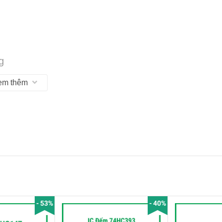
g
em thêm
RC
- 53%
- 40%