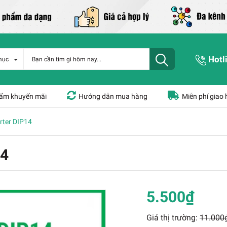
Hotl
mục
ẩm khuyến mãi
Hướng dẫn mua hàng
Miễn phí giao
rter DIP14
14
5.500₫
Giá thị trường:
11.000