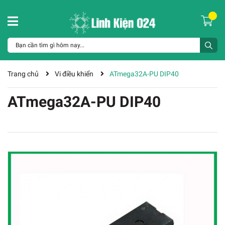
Trang chủ
Vi điều khiển
ATmega32A-PU DIP40
ATmega32A-PU DIP40