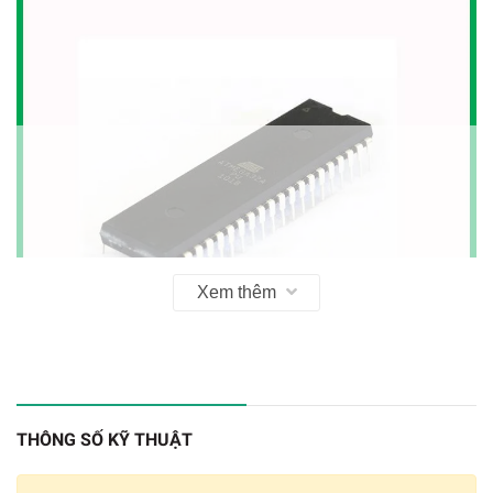
Xem thêm
THÔNG SỐ KỸ THUẬT
ATmega32A-PU DIP40