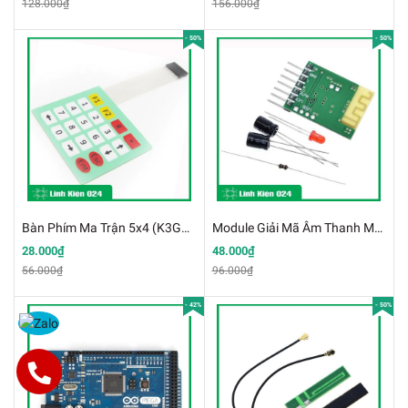
128.000₫
156.000₫
- 50%
- 50%
Bàn Phím Ma Trận 5x4 (K3G15)
Module Giải Mã Âm Thanh MP3 3.7V Bluetooth 4.0
28.000₫
48.000₫
56.000₫
96.000₫
- 42%
- 50%