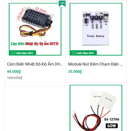
- 50%
Cảm Biến Nhiệt Độ-Độ Ẩm DHT21 (K3D15-2)
Module Nút Bấm Chạm Điện Dung 3-6VDC
84.000₫
35.000₫
168.000₫