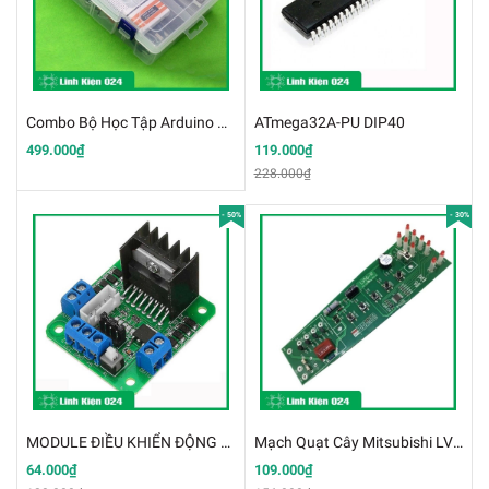
Combo Bộ Học Tập Arduino V1 Đầy Đủ
ATmega32A-PU DIP40
499.000₫
119.000₫
228.000₫
- 50%
- 30%
MODULE ĐIỀU KHIỂN ĐỘNG CƠ L298 XANH (K4B11)
Mạch Quạt Cây Mitsubishi LV16-R (K2G18)
64.000₫
109.000₫