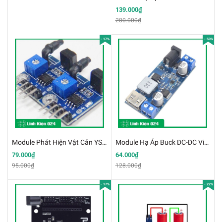
139.000₫
280.000₫
- 17%
- 50%
Module Phát Hiện Vật Cản YS-29 38KHz 2-180cm V1 (K3B9-3)
Module Hạ Áp Buck DC-DC Vin 9-36V Vout 5V 5A XY-3606 Sạc Nhanh Có Bảo Vệ (K2F4)
79.000₫
64.000₫
95.000₫
128.000₫
- 17%
- 22%