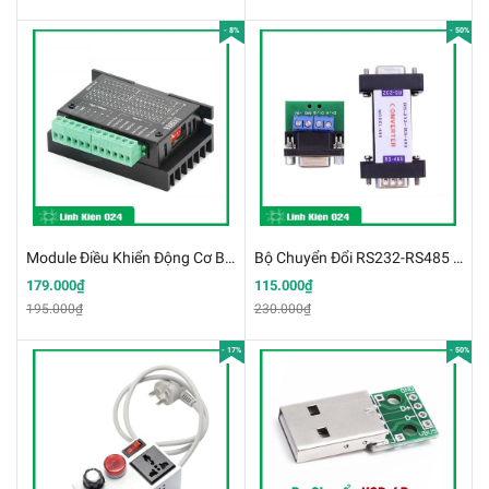
- 8%
- 50%
Module Điều Khiển Động Cơ Bước TB6600 4A 9V-42VDC
Bộ Chuyển Đổi RS232-RS485 ( HB-485A)
179.000₫
115.000₫
195.000₫
230.000₫
- 17%
- 50%