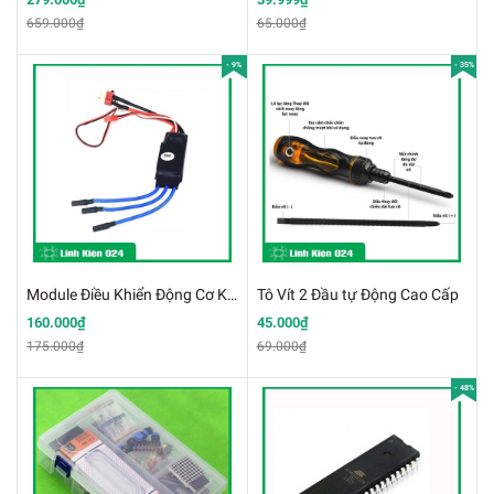
659.000₫
65.000₫
- 9%
- 35%
Module Điều Khiển Động Cơ Không Chổi Than 30A
Tô Vít 2 Đầu tự Động Cao Cấp
160.000₫
45.000₫
175.000₫
69.000₫
- 48%