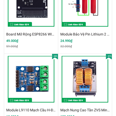
Board Mở Rộng ESP8266 WIFI NodeMcu Lua (K3-D3)
Module Bảo Vệ Pin Lithium 2 Cell 7.4V Dòng Xả 7A (K2I12-1)
49.000₫
24.990₫
59.000₫
32.000₫
- 24%
- 41%
Module L9110 Mạch Cầu H-Điều Khiển Động Cơ 2.5V-12v 0.8A (K4C20)
Mạch Nung Cao Tần ZVS Mini 120W 5V-12VDC (K4E7)