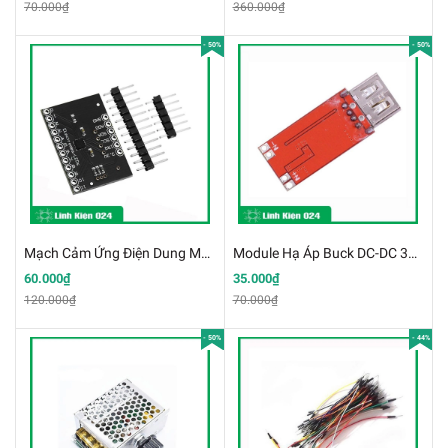
70.000₫
360.000₫
- 50%
- 50%
Mạch Cảm Ứng Điện Dung MPR121 Breakout V12 (K3F20-2)
Module Hạ Áp Buck DC-DC 3A In 4.5 - 28VDC Out 5VDC 92% Đầu Ra USB (K2F3)
60.000₫
35.000₫
120.000₫
70.000₫
- 50%
- 44%