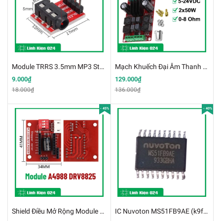
Module TRRS 3.5mm MP3 Stereo
Mạch Khuếch Đại Âm Thanh XH-M189 TPA3116 50W*2
9.000₫
129.000₫
18.000₫
136.000₫
- 45%
- 40%
Shield Điều Mở Rộng Module Điều Khiển Động Cơ Bước A4988 DRV8825
IC Nuvoton MS51FB9AE (k9f17)