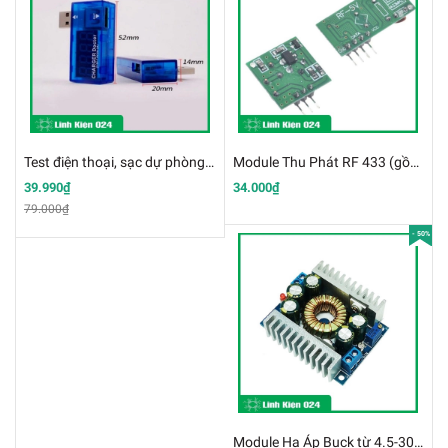
Test điện thoại, sạc dự phòng - USB đo dòng đo áp V1 (K2I1)
Module Thu Phát RF 433 (gồm 1 bộ thu và 1 bộ phát RF)k4e16
39.990₫
34.000₫
79.000₫
- 50%
Module Hạ Áp Buck từ 4.5-30VDC Xuống 1.25-30VDC 12A 150W (K2E1)