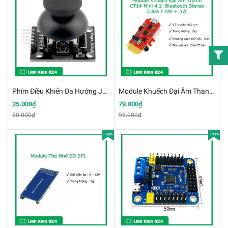
Phím Điều Khiển Đa Hướng JoyStick PS2 (K3G16)
Module Khuếch Đại Âm Thanh CT14 Mini 4.2 Bluetooth Stereo Class F 5W + 5W(k5d8)
25.000₫
79.000₫
50.000₫
95.000₫
- 50%
- 91%