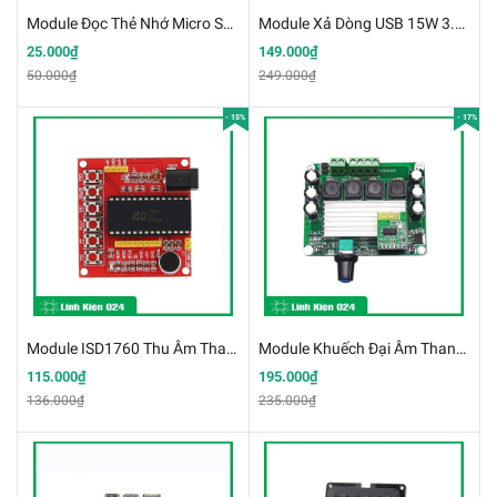
Module Đọc Thẻ Nhớ Micro SD/Micro SDHC SPI (K2K15)
Module Xả Dòng USB 15W 3.7V - 13VDC (K2F5)
25.000₫
149.000₫
50.000₫
249.000₫
- 15%
- 17%
Module ISD1760 Thu Âm Thanh - Phát Âm Thanh 75s (k5c7)
Module Khuếch Đại Âm Thanh Bluetooth 5.0 TPA3116 2x100W
115.000₫
195.000₫
136.000₫
235.000₫