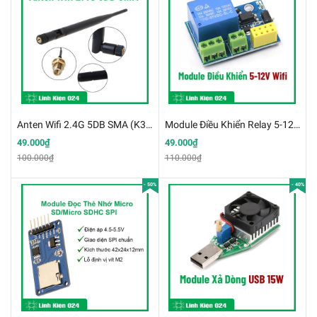
Anten Wifi 2.4G 5DB SMA (K3C5)
Module Điều Khiển Relay 5-12VDC Bằng Wifi ESP8266 - 01 (K4E8-2)
49.000₫
49.000₫
100.000₫
110.000₫
- 50%
- 40%