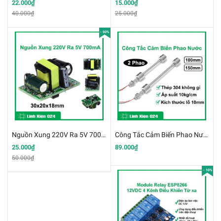
22.000₫
15.000₫
40.000₫
25.000₫
- 50%
Nguồn Xung 220V Ra 5V 700mA
Công Tắc Cảm Biến Phao Nước 2 Phao Thép 304 Không Gỉ Điều Chỉnh Mức Chất Lỏng
25.000₫
89.000₫
50.000₫
- 10%