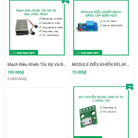
- 92%
Mạch Điều Khiển Tốc Độ Và Đảo Chiều Motor DC 12-40V 40A 400W Hiển Thị Điện Áp
MODULE ĐIỀU KHIỂN RELAY BẰNG CẢM BIẾN MƯA (K4C2)
190.000₫
75.000₫
2.280.002₫
- 44%