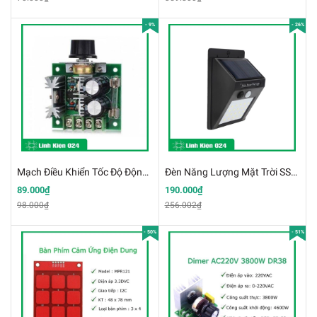
- 9%
- 26%
Mạch Điều Khiển Tốc Độ Động Cơ PWM V6 12-24VDC 10A Kích Thước Nhỏ Công Suất Cao
Đèn Năng Lượng Mặt Trời SSWL-C20 3V7 1200mAH Cảm Biến Chuyển Động Chống Nước
89.000₫
190.000₫
98.000₫
256.002₫
- 50%
- 51%