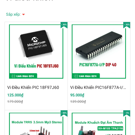
Sắp xếp:
- 30%
- 32%
Vi Điều Khiển PIC 18F97J60
Vi Điều Khiển PIC16F877A-I/P DIP40
125.000₫
95.000₫
179.000₫
139.000₫
- 50%
- 5%