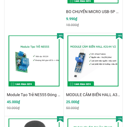
BO CHUYỂN MICRO USB-5P TO 2.54MIL DIP (K2H10-1)
9.990₫
18.000₫
- 50%
- 50%
Module Tạo Trễ NE555 Đóng Cắt Relay 12VDC 0-60s (K4E2)
MODULE CẢM BIẾN HALL A3144 V2 (K3B16-1)
45.000₫
25.000₫
90.000₫
50.000₫
- 50%
- 17%