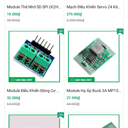
Module Thẻ Nhớ SD SPI (K2H15)
Mạch Điều Khiển Servo 24 Kênh USC-24(k4e12)
19.000₫
279.000₫
38.000₫
3.200.000₫
- 50%
- 36%
Module Điều Khiển Động Cơ HG7881 800MA 2.5-12VDC (K4C9)
Module Hạ Áp Buck 3A MP1584EN Mini (K2D4-1)
32.000₫
27.990₫
64.000₫
44.000₫
- 49%