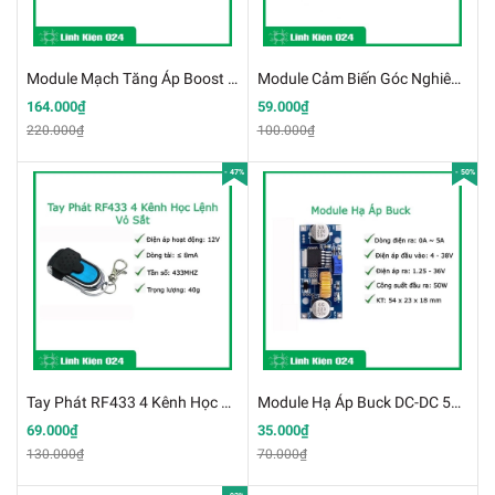
Module Mạch Tăng Áp Boost 12A 150W In 8-32VDC, Out 9V-46VDC ( K2C7)
Module Cảm Biến Góc Nghiêng 2 Kênh SW520D (Tilt Sensor) (K3E13-2)
164.000₫
59.000₫
220.000₫
100.000₫
- 47%
- 50%
Tay Phát RF433 4 Kênh Học Lệnh Vỏ Sắt K4E10
Module Hạ Áp Buck DC-DC 5A XL4015 (K2D6)
69.000₫
35.000₫
130.000₫
70.000₫