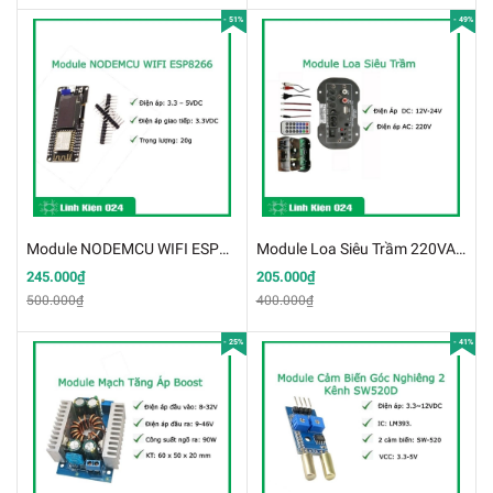
- 51%
- 49%
Module NODEMCU WIFI ESP8266 OLED NODEMCU 0.96 inch (K3D4-1)
Module Loa Siêu Trầm 220VAC 12V-24VDC TDA2009 10W+10W
245.000₫
205.000₫
500.000₫
400.000₫
- 25%
- 41%