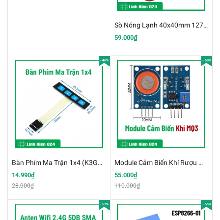
Sò Nóng Lạnh 40x40mm 12706 - 60w (K2A10)
59.000₫
- 46%
- 50%
Bàn Phím Ma Trận 1x4 (K3G10)
Module Cảm Biến Khí Rượu MQ3 (K3D18)
14.990₫
55.000₫
28.000₫
110.000₫
- 51%
- 55%