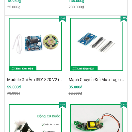
18.980₫
135.000₫
25.000₫
230.000₫
- 16%
- 33%
Module Ghi Âm ISD1820 V2 (k5c6)
Mạch Chuyển Đổi Mức Logic 2 Chiều 8 Kênh TXS0108 k2k17
59.000₫
35.000₫
70.000₫
52.000₫
- 34%
- 22%