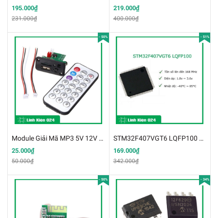
195.000₫
219.000₫
231.000₫
400.000₫
- 50%
- 51%
Module Giải Mã MP3 5V 12V USB/TF STEREO AMPLIFIER
STM32F407VGT6 LQFP100 chất lượng cao
25.000₫
169.000₫
50.000₫
342.000₫
- 50%
- 34%