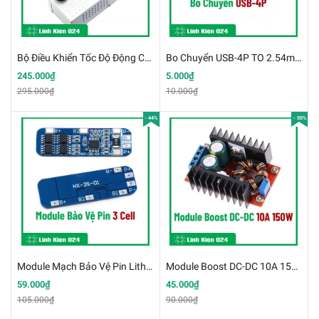
Bộ Điều Khiển Tốc Độ Động Cơ 220VAC 4KW Hiển Thị Điện Áp V2
Bo Chuyển USB-4P TO 2.54mil DIP (K2H10-2)
245.000₫
5.000₫
295.000₫
10.000₫
- 44%
- 50%
Module Mạch Bảo Vệ Pin Lithium 3 Cell 12.6V Dòng Xả 10A (K2I12-2)
Module Boost DC-DC 10A 150W In 10-32V / Out 12V-35V (K2C6)
59.000₫
45.000₫
105.000₫
90.000₫