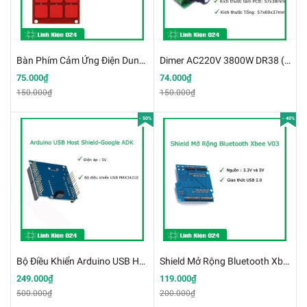
Bàn Phím Cảm Ứng Điện Dung 3x4 MPR121 (K3G9)
Dimer AC220V 3800W DR38 (K4A19)
75.000₫
74.000₫
150.000₫
150.000₫
- 50%
- 40%
Bộ Điều Khiển Arduino USB Host Shield-Google ADK (K3F8)
Shield Mở Rộng Bluetooth Xbee V03 (K3D8)
249.000₫
119.000₫
500.000₫
200.000₫