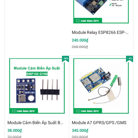
Module Relay ESP8266 ESP-01 DC 12 V 4 Kênh Hỗ Trợ Điều Khiển Từ Xa Trên Điện Thoại (K3D6)
240.000₫
268.000₫
- 46%
- 4%
Module Cảm Biến Áp Suất BMP180 GY68
Module A7 GPRS/GPS /GMS
38.000₫
345.000₫
70.000₫
359.800₫