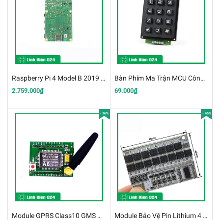
Raspberry Pi 4 Model B 2019 (BH 06 Tháng)
Bàn Phím Ma Trận MCU Công Nghiệp Phím Nổi
2.759.000₫
69.000₫
- 16%
- 45%
Module GPRS Class10 GMS A6 / SMS chất lượng cao
Module Bảo Vệ Pin Lithium 4 Cell 16.8V Dòng Xả 100A