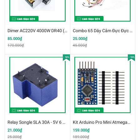
Dimer AC220V 4000W DR40 (K4A20)
Combo 65 Dây Cắm Đực Đực - Dây Cắm Test Board
85.000₫
25.000₫
170.000₫
45.000₫
- 16%
- 16%
Relay Songle SLA 30A - 5V 6 Chân
Kit Arduino Pro Mini Atmega328 5V/16M (BH 01 Tháng)
21.000₫
159.000₫
25.000₫
189.000₫