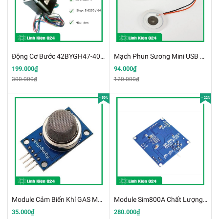
Động Cơ Bước 42BYGH47-401A 12V 1.8 Độ (k1h20)
Mạch Phun Sương Mini USB 5VDC 2W 108Khz (K2K9)
199.000₫
94.000₫
300.000₫
120.000₫
- 50%
- 22%
Module Cảm Biến Khí GAS MQ2 (K3D17)
Module Sim800A Chất Lượng Cao (K3F2-2)
35.000₫
280.000₫