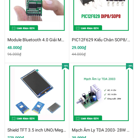
Module Bluetooth 4.0 Giải Mã Âm Thanh MP3 k5b7
PIC12F629 Kiểu Chân SOP8/DIP8 ( K9D11)
48.000₫
29.000₫
96.000₫
44.000₫
- 58%
- 38%
Shield TFT 3.5 inch UNO/Mega2560/DUE 320x480
Mạch Âm Ly TDA 2003- 28W PMPO
279.000₫
39.999₫