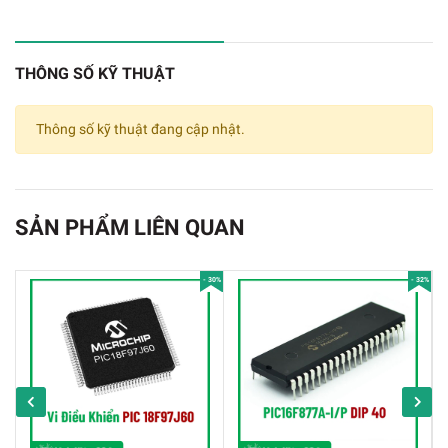
✔️
điện áp module Micro SD card/Micro SDHC :
4.5V ~ 5.5V, 3.3V điện áp mạch điều
THÔNG SỐ KỸ THUẬT
✔️
Giao diện truyền thông là một giao diện SPI
chuẩn
Thông số kỹ thuật đang cập nhật.
✔️
M2 lỗ định vị vít để lắp đặt dễ dàng
Module Đọc Thẻ Nhớ Micro SD/Micro SDHC SPI
SẢN PHẨM LIÊN QUAN
Chính Sách Bảo Hành:
- 30%
- 32%
✔️
Hỗ trợ đổi trả hàng trong vòng 7 ngày do lỗi nhà
sản xuất
✔️
Bảo hành qua hóa đơn mua hàng.
✔️
Áp dụng với sản phẩm nằm trong danh mục bảo
hành và đang trong thời hạn bảo hành