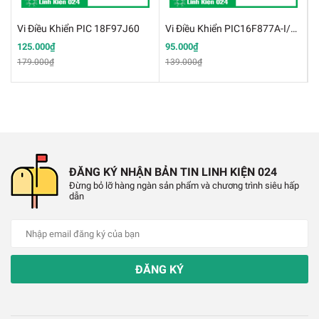
Vi Điều Khiển PIC 18F97J60
Vi Điều Khiển PIC16F877A-I/P DIP40
✔️
Sản phẩm không có dấu hiệu hỏng hóc do cơ
125.000₫
95.000₫
9
học, cháy nổ do hỏa hoạn, bị nước vào…
179.000₫
139.000₫
1
✔️
Sản phẩm không có sự can thiệp ngoại quan của
khách hàng.
ĐĂNG KÝ NHẬN BẢN TIN LINH KIỆN 024
Đừng bỏ lỡ hàng ngàn sản phẩm và chương trình siêu hấp
dẫn
ĐĂNG KÝ