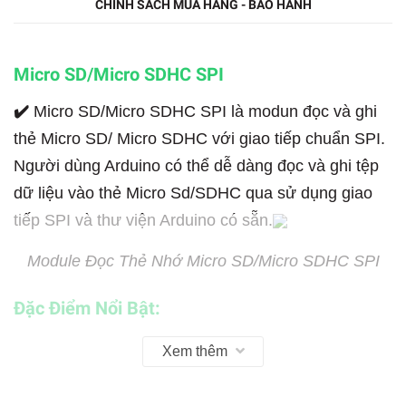
CHÍNH SÁCH MUA HÀNG - BẢO HÀNH
Micro SD/Micro SDHC SPI
✔️
Micro SD/Micro SDHC SPI là modun đọc và ghi
thẻ Micro SD/ Micro SDHC với giao tiếp chuẩn SPI.
Người dùng Arduino có thể dễ dàng đọc và ghi tệp
dữ liệu vào thẻ Micro Sd/SDHC qua sử dụng giao
tiếp SPI và thư viện Arduino có sẵn.
Module Đọc Thẻ Nhớ Micro SD/Micro SDHC SPI
Đặc Điểm Nổi Bật:
✔️
Hỗ trợ Micro SD Card, thẻ Micro SDHC (thẻ tốc
Xem thêm
độ cao)