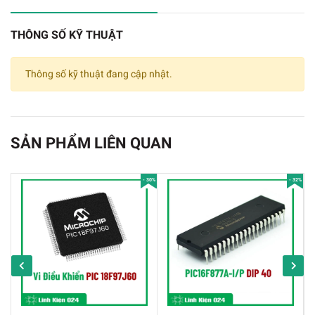
THÔNG SỐ KỸ THUẬT
Thông số kỹ thuật đang cập nhật.
SẢN PHẨM LIÊN QUAN
Module Ghi Âm ISD1820 V2
Thông số kỹ thuật:
- 30%
- 32%
✔️
Chíp chính: ISD1820
✔️
Kích thước module ghi âm: 38.5 (mm) x
43 (mm).
✔️
Điện áp làm việc : 3-5 V.