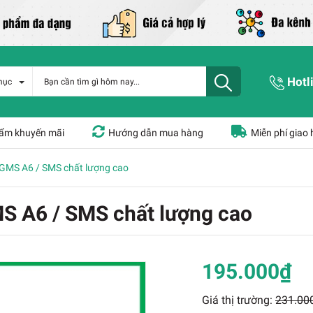
Hotl
mục
ẩm khuyến mãi
Hướng dẫn mua hàng
Miễn phí giao
GMS A6 / SMS chất lượng cao
 A6 / SMS chất lượng cao
195.000₫
Giá thị trường:
231.00