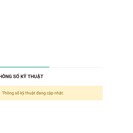
HÔNG SỐ KỸ THUẬT
Thông số kỹ thuật đang cập nhật.