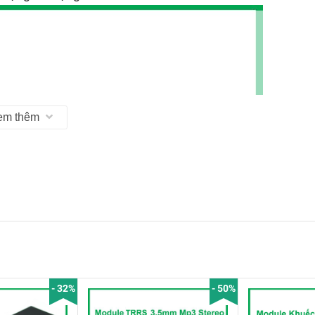
em thêm
- 32%
- 50%