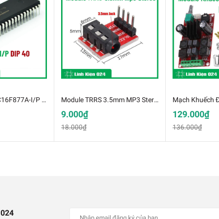
Vi Điều Khiển PIC16F877A-I/P DIP40
Module TRRS 3.5mm MP3 Stereo
9.000₫
129.000₫
18.000₫
136.000₫
GMS A6 / SMS chất lượng cao
 024