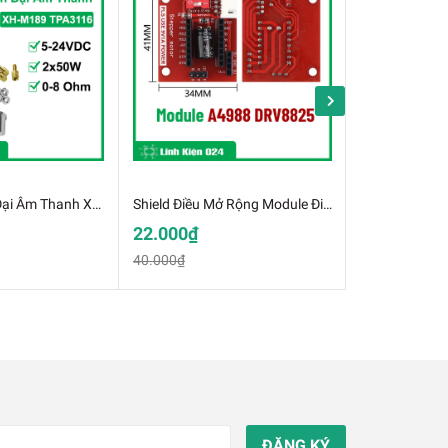
Mạch Khuếch Đại Âm Thanh XH-M189 TPA3116 50W*2
Shield Điều Mở Rộng Module Điều Khiển Động Cơ Bước A4988 DRV8825
22.000₫
15.000₫
40.000₫
25.000₫
ĐĂNG KÝ