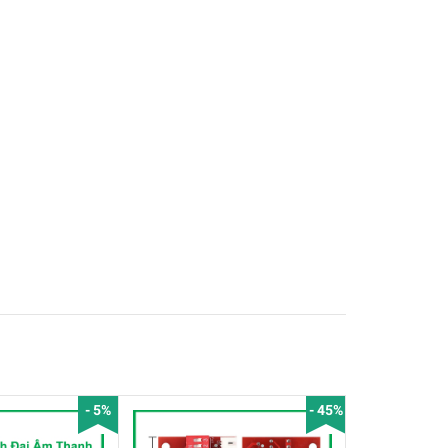
- 5%
- 45%