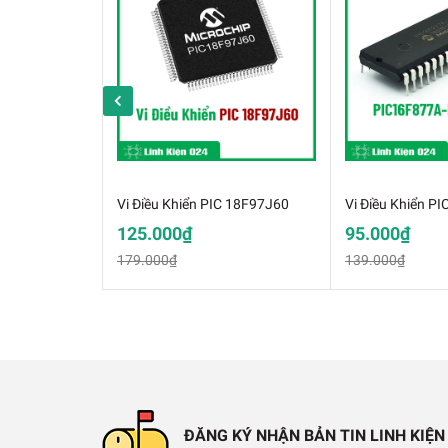
Vi Điều Khiển PIC 18F97J60
125.000₫
95.000₫
179.000₫
139.000₫
Module GPRS Class10 
Thông Số Kĩ Thuật:
✔️
Điện áp hoạt động 3.3V - 4.2V;
ĐĂNG KÝ NHẬN BẢN TIN LINH KIỆN
✔️
Nhiệt độ hoạt động -30°C đến + 80°C.